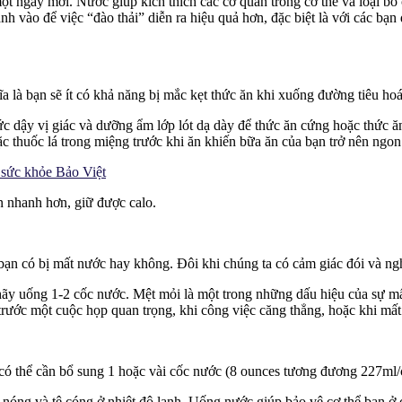
t ngày mới. Nước giúp kích thích các cơ quan trong cơ thể và loại bỏ 
nh vào để việc “đào thải” diễn ra hiệu quả hơn, đặc biệt là với các bạn
a là bạn sẽ ít có khả năng bị mắc kẹt thức ăn khi xuống đường tiêu hoá
ức dậy vị giác và dưỡng ẩm lớp lót dạ dày để thức ăn cứng hoặc thức ă
ặc thuốc lá trong miệng trước khi ăn khiến bữa ăn của bạn trở nên ngo
 sức khỏe Bảo Việt
n nhanh hơn, giữ được calo.
ạn có bị mất nước hay không. Đôi khi chúng ta có cảm giác đói và ngh
y uống 1-2 cốc nước. Mệt mỏi là một trong những dấu hiệu của sự mấ
rước một cuộc họp quan trọng, khi công việc căng thẳng, hoặc khi mất 
có thể cần bổ sung 1 hoặc vài cốc nước (8 ounces tương đương 227ml/c
ết nóng và tê cóng ở nhiệt độ lạnh. Uống nước giúp bảo vệ cơ thể bạn ở 