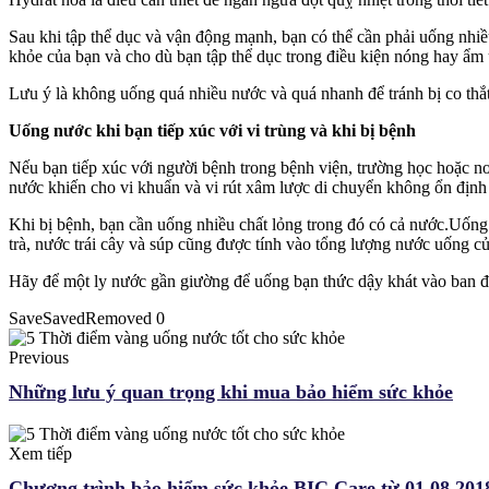
Sau khi tập thể dục và vận động mạnh, bạn có thể cần phải uống nhiề
khỏe của bạn và cho dù bạn tập thể dục trong điều kiện nóng hay ẩm ướ
Lưu ý là không uống quá nhiều nước và quá nhanh để tránh bị co thắt
Uống nước khi bạn tiếp xúc với vi trùng và khi bị bệnh
Nếu bạn tiếp xúc với người bệnh trong bệnh viện, trường học hoặc nơ
nước khiến cho vi khuẩn và vi rút xâm lược di chuyển không ổn định 
Khi bị bệnh, bạn cần uống nhiều chất lỏng trong đó có cả nước.Uống
trà, nước trái cây và súp cũng được tính vào tổng lượng nước uống c
Hãy để một ly nước gần giường để uống bạn thức dậy khát vào ban 
Save
Saved
Removed
0
Previous
Những lưu ý quan trọng khi mua bảo hiểm sức khỏe
Xem tiếp
Chương trình bảo hiểm sức khỏe BIC Care từ 01.08.201