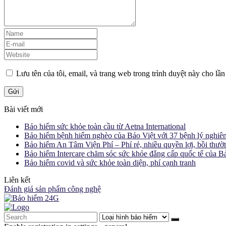
Lưu tên của tôi, email, và trang web trong trình duyệt này cho lần 
Bài viết mới
Bảo hiểm sức khỏe toàn cầu từ Aetna International
Bảo hiểm bệnh hiểm nghèo của Bảo Việt với 37 bệnh lý nghiê
Bảo hiểm An Tâm Viện Phí – Phí rẻ, nhiều quyền lợi, bồi thườ
Bảo hiểm Intercare chăm sóc sức khỏe đẳng cấp quốc tế của B
Bảo hiểm covid và sức khỏe toàn diện, phí cạnh tranh
Liên kết
Đánh giá sản phẩm công nghệ