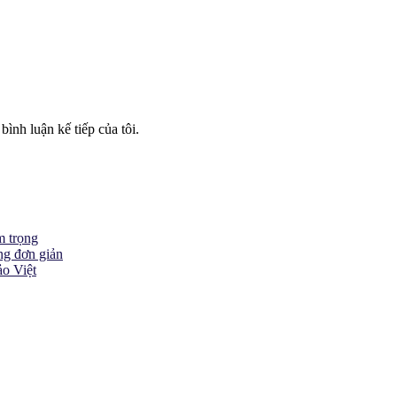
bình luận kế tiếp của tôi.
m trọng
ng đơn giản
ảo Việt