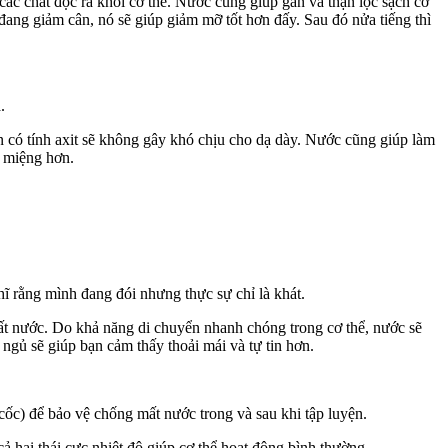
các chất độc ra khỏi cơ thể. Nước cũng giúp gan và thận lọc sạch cơ
 đang giảm cân, nó sẽ giúp giảm mỡ tốt hơn đấy. Sau đó nửa tiếng thì
.
n có tính axit sẽ không gây khó chịu cho dạ dày. Nước cũng giúp làm
n miệng hơn.
ĩ rằng mình đang đói nhưng thực sự chỉ là khát.
t nước. Do khả năng di chuyển nhanh chóng trong cơ thể, nước sẽ
ngủ sẽ giúp bạn cảm thấy thoải mái và tự tin hơn.
ốc) để bảo vệ chống mất nước trong và sau khi tập luyện.
cả hai thái cực nhiệt độ giúp cơ thể hoạt động bình thường.