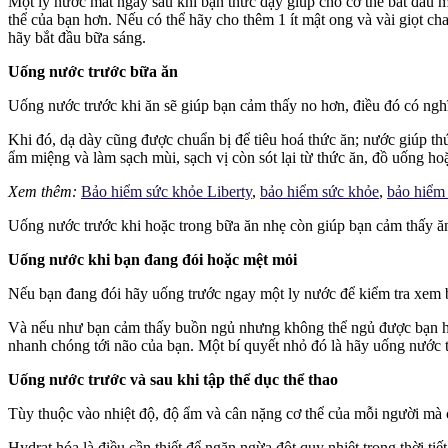
Một ly nước mát ngay sau khi bạn thức dậy giúp cho cơ thể bắt đầu mộ
thể của bạn hơn. Nếu có thể hãy cho thêm 1 ít mật ong và vài giọt cha
hãy bắt đầu bữa sáng.
Uống nước trước bữa ăn
Uống nước trước khi ăn sẽ giúp bạn cảm thấy no hơn, điều đó có nghĩ
Khi đó, dạ dày cũng được chuẩn bị để tiêu hoá thức ăn; nước giúp th
ẩm miệng và làm sạch mùi, sạch vị còn sót lại từ thức ăn, đồ uống ho
Xem thêm:
Bảo hiểm sức khỏe Liberty
,
bảo hiểm sức khỏe
,
bảo hiểm
Uống nước trước khi hoặc trong bữa ăn nhẹ còn giúp bạn cảm thấy ă
Uống nước khi bạn đang đói hoặc mệt mỏi
Nếu bạn đang đói hãy uống trước ngay một ly nước để kiểm tra xem b
Và nếu như bạn cảm thấy buồn ngủ nhưng không thể ngủ được bạn hã
nhanh chóng tới não của bạn. Một bí quyết nhỏ đó là hãy uống nước t
Uống nước trước và sau khi tập thể dục thể thao
Tùy thuộc vào nhiệt độ, độ ẩm và cân nặng cơ thể của mỗi người mà 
Hydrat hóa là điều cần thiết để ngăn ngừa đột quỵ nhiệt trong thời ti