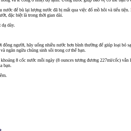
u nước để bù lại lượng nước đã bị mất qua việc đổ mồ hôi và tiểu tiện
t, đặc biệt là trong thời gian dài.
 dạ dày.
i đông người, hãy uống nhiều nước hơn bình thường để giúp loại bỏ sạ
và ngăn ngừa chúng sinh sôi trong cơ thể bạn.
 khoảng 8 cốc nước mỗi ngày (8 ounces tương đương 227ml/cốc) vẫn là
ủa bạn.
đêm.
8